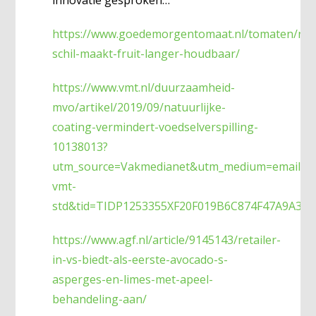
https://www.goedemorgentomaat.nl/tomaten/nie
schil-maakt-fruit-langer-houdbaar/
https://www.vmt.nl/duurzaamheid-
mvo/artikel/2019/09/natuurlijke-
coating-vermindert-voedselverspilling-
10138013?
utm_source=Vakmedianet&utm_medium=email&u
vmt-
std&tid=TIDP1253355XF20F019B6C874F47A9A39B
https://www.agf.nl/article/9145143/retailer-
in-vs-biedt-als-eerste-avocado-s-
asperges-en-limes-met-apeel-
behandeling-aan/