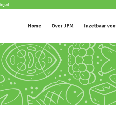
ng.nl
Home
Over JFM
Inzetbaar voo