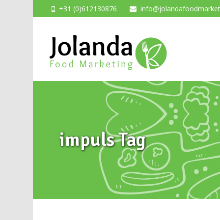
+31 (0)612130876
info@jolandafoodmarketi
impuls Tag